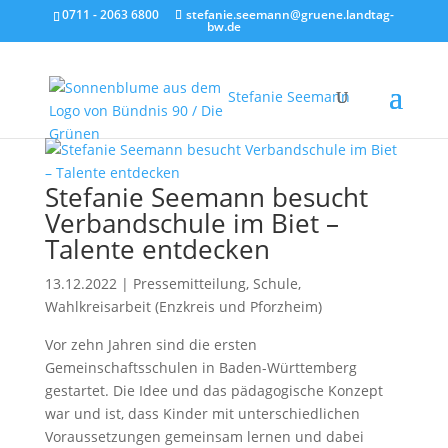
0711 - 2063 6800
stefanie.seemann@gruene.landtag-
bw.de
Stefanie Seemann
Stefanie Seemann besucht
Verbandschule im Biet –
Talente entdecken
13.12.2022
|
Pressemitteilung
,
Schule
,
Wahlkreisarbeit (Enzkreis und Pforzheim)
Vor zehn Jahren sind die ersten
Gemeinschaftsschulen in Baden-Württemberg
gestartet. Die Idee und das pädagogische Konzept
war und ist, dass Kinder mit unterschiedlichen
Voraussetzungen gemeinsam lernen und dabei