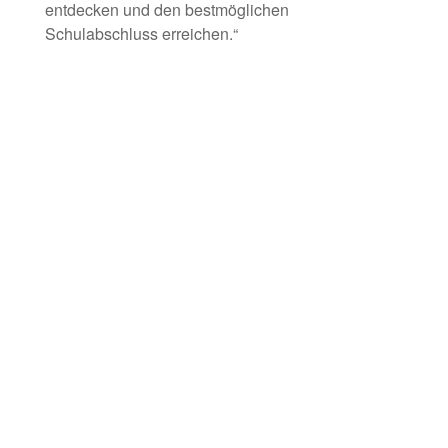
entdecken und den bestmöglichen
Schulabschluss erreichen.“
Kontakt
Ihr Kontakt zu mir
Mitglied werden
Newsletter
Service