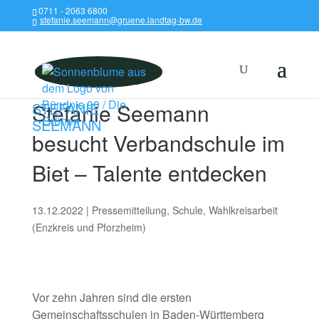
0711 - 2063 6800
stefanie.seemann@gruene.landtag-bw.de
Stefanie Seemann
STEFANIE
SEEMANN
besucht Verbandschule im
Biet – Talente entdecken
13.12.2022
|
Pressemitteilung
,
Schule
,
Wahlkreisarbeit
(Enzkreis und Pforzheim)
Vor zehn Jahren sind die ersten
Gemeinschaftsschulen in Baden-Württemberg