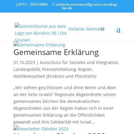
0711 - 2063 6800
stefanie.seemann@gruene.landtag-
bw.de
Stefanie Seemann
Gemeinsame Erklärung
31.10.2023
|
Ausschuss für Soziales und Integration
,
Landespolitik
,
Pressemitteilung
,
Region
,
Wahlkreisarbeit (Enzkreis und Pforzheim)
„Wir stehen geschlossen und ohne Wenn und Aber
an der Seite Israels“ Regionale Abgeordnete setzen
gemeinsames Zeichen Die demokratischen
Abgeordneten aus der Region haben sich in einer
gemeinsamen Erklärung an die Öffentlichkeit
gewandt und ihre Solidarität mit Israel...