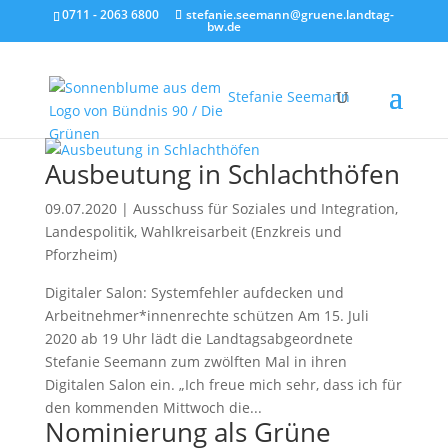
0711 - 2063 6800
stefanie.seemann@gruene.landtag-
bw.de
Stefanie Seemann
Ausbeutung in Schlachthöfen
09.07.2020
|
Ausschuss für Soziales und Integration
,
Landespolitik
,
Wahlkreisarbeit (Enzkreis und
Pforzheim)
Digitaler Salon: Systemfehler aufdecken und
Arbeitnehmer*innenrechte schützen Am 15. Juli
2020 ab 19 Uhr lädt die Landtagsabgeordnete
Stefanie Seemann zum zwölften Mal in ihren
Digitalen Salon ein. „Ich freue mich sehr, dass ich für
den kommenden Mittwoch die...
Nominierung als Grüne