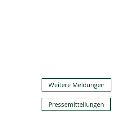
Landtagsabgeordnete Stefanie Seemann
Abgeordneten die Gelegenheit, mit...
Fahrradkurs schenkt Frauen
17.07.2026
Sommertourauftakt bei GoldenHearts
Migrationsgeschichte Jubel brandet a
Schulhof der Schanzschule radelt. Die
Weitere Meldungen
Pressemitteilungen