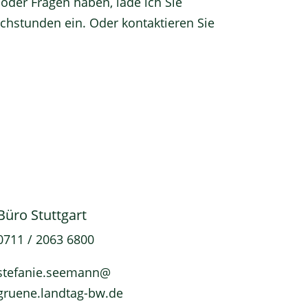
oder Fragen haben, lade ich Sie
echstunden
ein. Oder
kontaktieren Sie
Büro Stuttgart
0711 / 2063 6800
stefanie.seemann@
gruene.landtag-bw.de