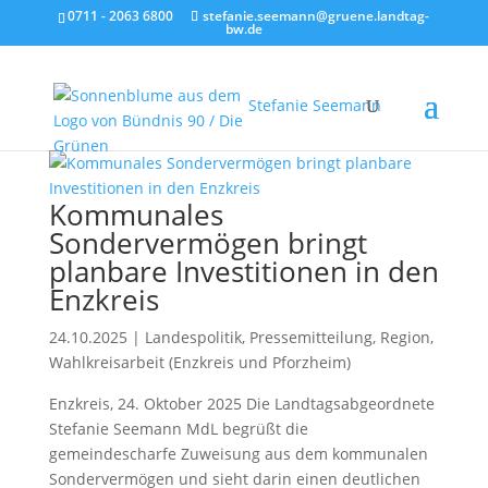
0711 - 2063 6800
stefanie.seemann@gruene.landtag-
bw.de
Stefanie Seemann
Kommunales
Sondervermögen bringt
planbare Investitionen in den
Enzkreis
24.10.2025
|
Landespolitik
,
Pressemitteilung
,
Region
,
Wahlkreisarbeit (Enzkreis und Pforzheim)
Enzkreis, 24. Oktober 2025 Die Landtagsabgeordnete
Stefanie Seemann MdL begrüßt die
gemeindescharfe Zuweisung aus dem kommunalen
Sondervermögen und sieht darin einen deutlichen