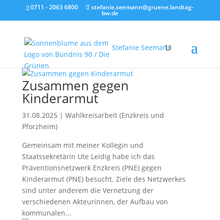
0711 - 2063 6800
stefanie.seemann@gruene.landtag-
bw.de
Stefanie Seemann
Zusammen gegen
Kinderarmut
31.08.2025
|
Wahlkreisarbeit (Enzkreis und
Pforzheim)
Gemeinsam mit meiner Kollegin und
Staatssekretärin Ute Leidig habe ich das
Präventionsnetzwerk Enzkreis (PNE) gegen
Kinderarmut (PNE) besucht. Ziele des Netzwerkes
sind unter anderem die Vernetzung der
verschiedenen Akteurinnen, der Aufbau von
kommunalen...