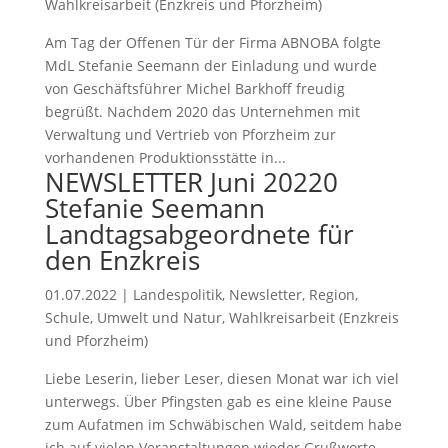
Wahlkreisarbeit (Enzkreis und Pforzheim)
Am Tag der Offenen Tür der Firma ABNOBA folgte
MdL Stefanie Seemann der Einladung und wurde
von Geschäftsführer Michel Barkhoff freudig
begrüßt. Nachdem 2020 das Unternehmen mit
Verwaltung und Vertrieb von Pforzheim zur
vorhandenen Produktionsstätte in...
NEWSLETTER Juni 20220
Stefanie Seemann
Landtagsabgeordnete für
den Enzkreis
01.07.2022
|
Landespolitik
,
Newsletter
,
Region
,
Schule
,
Umwelt und Natur
,
Wahlkreisarbeit (Enzkreis
und Pforzheim)
Liebe Leserin, lieber Leser, diesen Monat war ich viel
unterwegs. Über Pfingsten gab es eine kleine Pause
zum Aufatmen im Schwäbischen Wald, seitdem habe
ich auf vielen Veranstaltungen wieder Grußworte