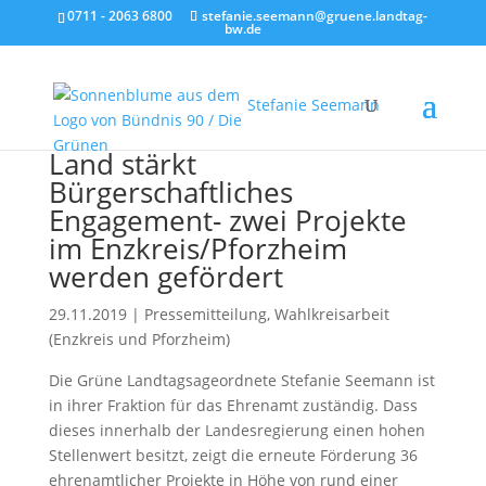
0711 - 2063 6800
stefanie.seemann@gruene.landtag-
bw.de
Stefanie Seemann
Land stärkt
Bürgerschaftliches
Engagement- zwei Projekte
im Enzkreis/Pforzheim
werden gefördert
29.11.2019
|
Pressemitteilung
,
Wahlkreisarbeit
(Enzkreis und Pforzheim)
Die Grüne Landtagsageordnete Stefanie Seemann ist
in ihrer Fraktion für das Ehrenamt zuständig. Dass
dieses innerhalb der Landesregierung einen hohen
Stellenwert besitzt, zeigt die erneute Förderung 36
ehrenamtlicher Projekte in Höhe von rund einer