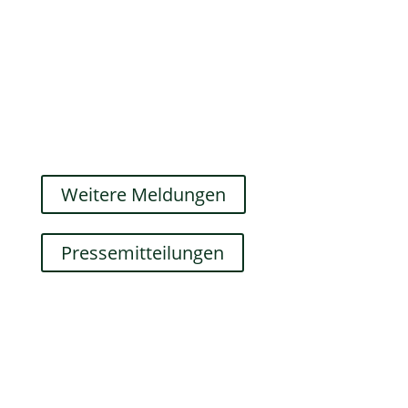
Seemann startet mit einem vollen
Terminkalender und klaren inhaltlichen
Schwerpunkten in die kommenden Jahre.
Sie wurde nicht nur in zwei einflussreiche
Ausschüsse berufen, sondern übernimmt
auch wichtige fraktionsübergreifende...
Weitere Meldungen
Pressemitteilungen