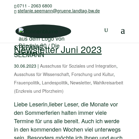
0711 - 2063 6800
stefanie.seemann@gruene.landtag-bw.de
Newsletter Juni 2023
STEFANIE
SEEMANN
30.06.2023
|
Ausschuss für Soziales und Integration
,
Ausschuss für Wissenschaft
,
Forschung und Kultur
,
Frauenpolitik
,
Landespolitik
,
Newsletter
,
Wahlkreisarbeit
(Enzkreis und Pforzheim)
Liebe Leserin,lieber Leser, die Monate vor
den Sommerferien halten immer viele
Termine für uns alle bereit. Auch ich werde
in den kommenden Wochen viel unterwegs
sein. Besonders möchte ich Ihnen und euch