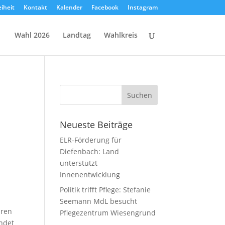
eiheit
Kontakt
Kalender
Facebook
Instagram
Wahl 2026
Landtag
Wahlkreis
Neueste Beiträge
ELR-Förderung für
!
Diefenbach: Land
unterstützt
Innenentwicklung
Politik trifft Pflege: Stefanie
Seemann MdL besucht
hren
Pflegezentrum Wiesengrund
ndet