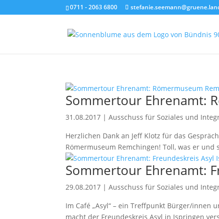
0711 - 2063 6800
stefanie.seemann@gruene.lan
Sommertour Ehrenamt:
31.08.2017
|
Ausschuss für Soziales und Integ
Herzlichen Dank an Jeff Klotz für das Gesprä
Römermuseum Remchingen! Toll, was er und sei
Sommertour Ehrenamt: Fr
29.08.2017
|
Ausschuss für Soziales und Integ
Im Café „Asyl“ – ein Treffpunkt Bürger/innen u
macht der Freundeskreis Asyl in Ispringen ve