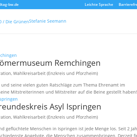
dtag-bw.de
Leichte Sprache
Barrierefr
Stefanie Seemann
 Römermuseum Remchingen
ration
,
Wahlkreisarbeit (Enzkreis und Pforzheim)
ch und seine vielen guten Ratschläge zum Thema Ehrenamt im
ne Mitstreiterinnen und Mitstreiter auf die Beine gestellt haben
eundeskreis Asyl Ispringen
ration
,
Wahlkreisarbeit (Enzkreis und Pforzheim)
nd geflüchtete Menschen in Ispringen ist jede Menge los. Seit 2 Ja
rschiedenste Angebote, die Menschen zusammenbringen. Derzeit fi