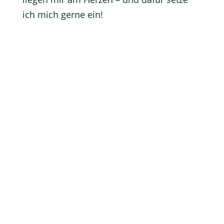
ich mich gerne ein!
Am 8. März 2026 ist Landtagswahl.
Ihre Stimme zählt!
Tag(e)
:
Stunde(n)
:
Minute(n)