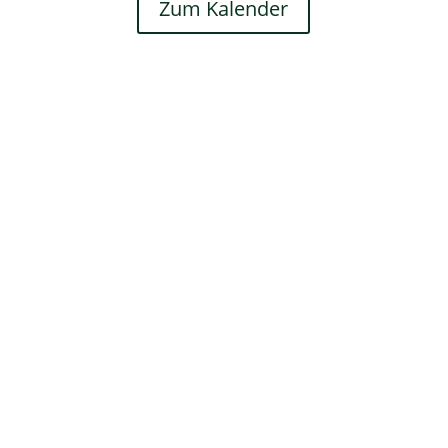
Zum Kalender
Fußzeile
Hilfreiche Links
Kontakt
Ihr Kontakt zu mir
Mitglied werden