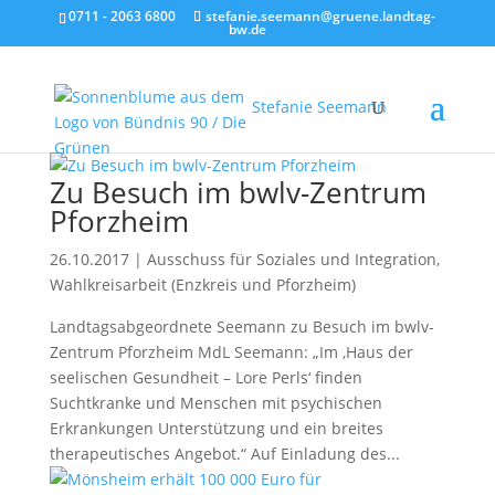
0711 - 2063 6800
stefanie.seemann@gruene.landtag-
bw.de
Stefanie Seemann
Zu Besuch im bwlv-Zentrum
Pforzheim
26.10.2017
|
Ausschuss für Soziales und Integration
,
Wahlkreisarbeit (Enzkreis und Pforzheim)
Landtagsabgeordnete Seemann zu Besuch im bwlv-
Zentrum Pforzheim MdL Seemann: „Im ‚Haus der
seelischen Gesundheit – Lore Perls‘ finden
Suchtkranke und Menschen mit psychischen
Erkrankungen Unterstützung und ein breites
therapeutisches Angebot.“ Auf Einladung des...