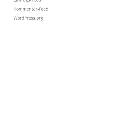
Kommentar-Feed
WordPress.org
Fußzeile
Hilfreiche Links
Kontakt
Ihr Kontakt zu mir
Mitglied werden
Newsletter