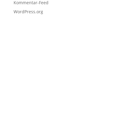
Kommentar-Feed
WordPress.org
Fußzeile
Hilfreiche Links
Kontakt
Ihr Kontakt zu mir
Mitglied werden
Newsletter