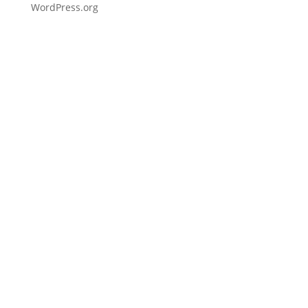
WordPress.org
Fußzeile
Hilfreiche Links
Kontakt
Ihr Kontakt zu mir
Mitglied werden
Newsletter