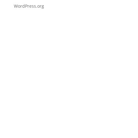
WordPress.org
Fußzeile
Hilfreiche Links
Kontakt
Ihr Kontakt zu mir
Mitglied werden
Newsletter