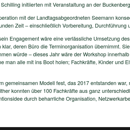
r. Schilling initiierten mit Veranstaltung an der Bucken
Kooperation mit der Landtagsabgeordneten Seemann konse
Stunden Zeit – einschließlich Vorbereitung, Durchführung
sein Engagement wäre eine verlässliche Umsetzung des 
klar, deren Büro die Terminorganisation übernimmt. Sie 
mmen würde – dieses Jahr wäre der Workshop innerhal
e man alle mit ins Boot holen; Fachkräfte, Kinder und El
em gemeinsamen Modell fest, das 2017 entstanden war, 
ither konnten über 100 Fachkräfte aus ganz unterschied
ntionsidee durch beharrliche Organisation, Netzwerkarb