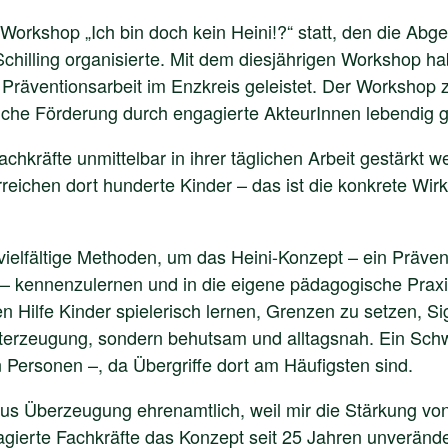
orkshop „Ich bin doch kein Heini!?“ statt, den die Ab
 Schilling organisierte. Mit dem diesjährigen Workshop h
e Präventionsarbeit im Enzkreis geleistet. Der Workshop ze
iche Förderung durch engagierte AkteurInnen lebendig 
achkräfte unmittelbar in ihrer täglichen Arbeit gestärkt
eichen dort hunderte Kinder – das ist die konkrete Wirku
elfältige Methoden, um das Heini-Konzept – ein Präven
 – kennenzulernen und in die eigene pädagogische Praxis 
en Hilfe Kinder spielerisch lernen, Grenzen zu setzen, 
erzeugung, sondern behutsam und alltagsnah. Ein Schwe
 Personen –, da Übergriffe dort am Häufigsten sind.
us Überzeugung ehrenamtlich, weil mir die Stärkung von
agierte Fachkräfte das Konzept seit 25 Jahren unveränd