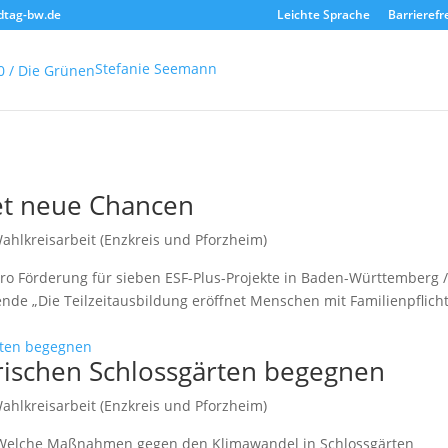
dtag-bw.de
Leichte Sprache
Barrierefr
Stefanie Seemann
net neue Chancen
ahlkreisarbeit (Enzkreis und Pforzheim)
Euro Förderung für sieben ESF-Plus-Projekte in Baden-Württemberg 
nde „Die Teilzeitausbildung eröffnet Menschen mit Familienpflich
rischen Schlossgärten begegnen
ahlkreisarbeit (Enzkreis und Pforzheim)
 Welche Maßnahmen gegen den Klimawandel in Schlossgärten