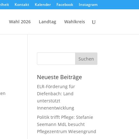
eiheit
Kontakt
Kalender
Facebook
Instagram
Wahl 2026
Landtag
Wahlkreis
Neueste Beiträge
/
ELR-Förderung für
ten
Diefenbach: Land
unterstützt
Innenentwicklung
Politik trifft Pflege: Stefanie
Seemann MdL besucht
Pflegezentrum Wiesengrund