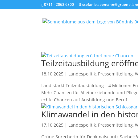
0711 - 2063 6800
stefanie.seemann@gruene.lan
Teilzeitausbildung eröff
18.10.2025
|
Landespolitik
,
Pressemitteilung
,
W
Land stärkt Teilzeitausbildung – 4 Millionen 
Mehr Chancen für Alleinerziehende und Pflege
echte Chancen auf Ausbildung und Beruf...
Klimawandel in den histo
17.10.2025
|
Landespolitik
,
Pressemitteilung
,
W
Grüne Sprecherin für Denkmalschutz Saebel: