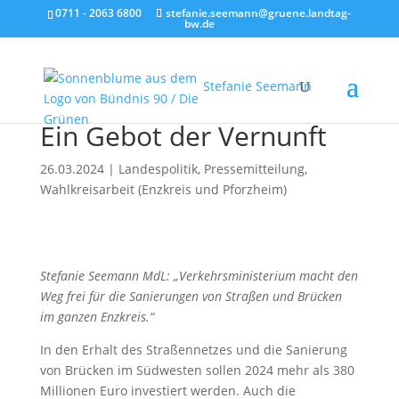
0711 - 2063 6800
stefanie.seemann@gruene.landtag-
bw.de
Stefanie Seemann
Ein Gebot der Vernunft
26.03.2024
|
Landespolitik
,
Pressemitteilung
,
Wahlkreisarbeit (Enzkreis und Pforzheim)
Stefanie Seemann MdL: „Verkehrsministerium macht den
Weg frei für die Sanierungen von Straßen und Brücken
im ganzen Enzkreis.“
In den Erhalt des Straßennetzes und die Sanierung
von Brücken im Südwesten sollen 2024 mehr als 380
Millionen Euro investiert werden. Auch die