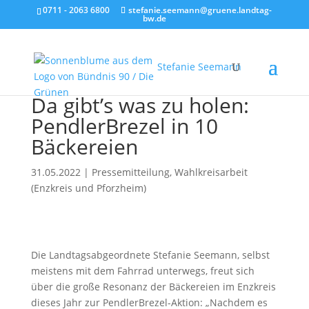
0711 - 2063 6800
stefanie.seemann@gruene.landtag-
bw.de
Stefanie Seemann
Da gibt’s was zu holen:
PendlerBrezel in 10
Bäckereien
31.05.2022
|
Pressemitteilung
,
Wahlkreisarbeit
(Enzkreis und Pforzheim)
Die Landtagsabgeordnete Stefanie Seemann, selbst
meistens mit dem Fahrrad unterwegs, freut sich
über die große Resonanz der Bäckereien im Enzkreis
dieses Jahr zur PendlerBrezel-Aktion: „Nachdem es