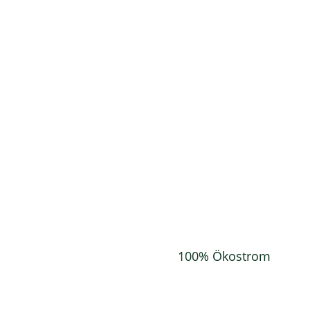
Grüne in Baden-Württemberg
Landesverband BW
Landtagsfraktion
Grüne / Alternative in den Räten
Grüne Jugend BW
Kreisverband Pforzheim / Enzkreis
Diese Website wird mit
100% Ökostrom
betrieben. ❤