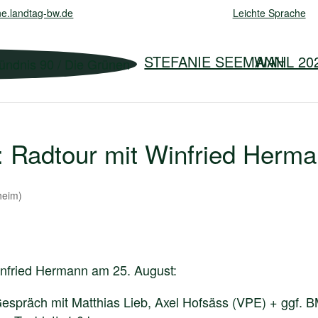
e.landtag-bw.de
Leichte Sprache
STEFANIE SEEMANN
WAHL 20
: Radtour mit Winfried Herm
heim)
infried Hermann am 25. August:
espräch mit Matthias Lieb, Axel Hofsäss (VPE) + ggf. BM