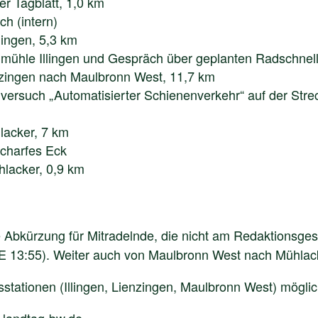
agblatt, 1,0 km
h (intern)
ngen, 5,3 km
Ölmühle Illingen und Gespräch über geplanten Radschne
gen nach Maulbronn West, 11,7 km
lversuch „Automatisierter Schienenverkehr“ auf der St
cker, 7 km
harfes Eck
cker, 0,9 km
Abkürzung für Mitradelnde, die nicht am Redaktionsges
RE 13:55). Weiter auch von Maulbronn West nach Mühlack
sstationen (Illingen, Lienzingen, Maulbronn West) möglic
.landtag-bw.de