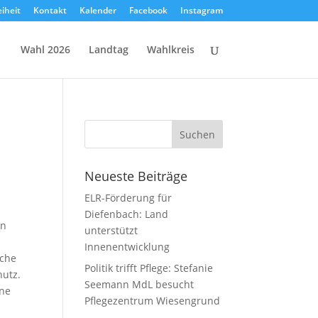
eiheit
Kontakt
Kalender
Facebook
Instagram
Wahl 2026
Landtag
Wahlkreis
Neueste Beiträge
ELR-Förderung für
Diefenbach: Land
en
unterstützt
Innenentwicklung
sche
Politik trifft Pflege: Stefanie
hutz.
Seemann MdL besucht
ine
Pflegezentrum Wiesengrund