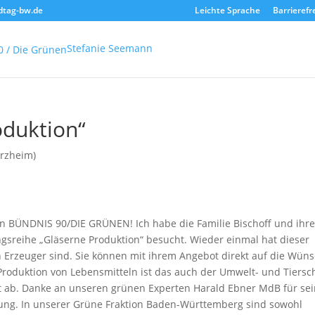
dtag-bw.de
Leichte Sprache
Barrierefr
Stefanie Seemann
oduktion“
orzheim)
en BÜNDNIS 90/DIE GRÜNEN! Ich habe die Familie Bischoff und ihr
ngsreihe „Gläserne Produktion“ besucht. Wieder einmal hat dieser
n Erzeuger sind. Sie können mit ihrem Angebot direkt auf die Wün
oduktion von Lebensmitteln ist das auch der Umwelt- und Tiersc
at ab. Danke an unseren grünen Experten Harald Ebner MdB für se
llung. In unserer Grüne Fraktion Baden-Württemberg sind sowohl