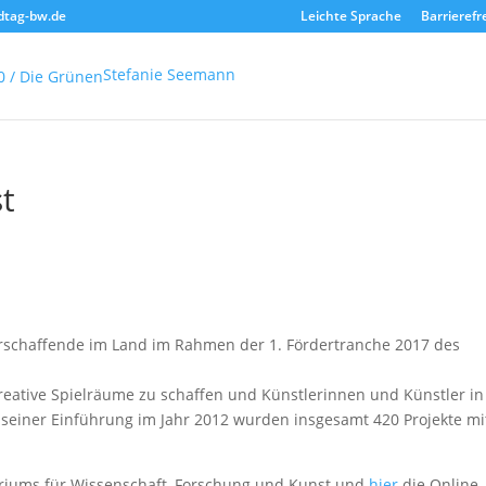
dtag-bw.de
Leichte Sprache
Barrierefr
Stefanie Seemann
t
rschaffende im Land im Rahmen der 1. Fördertranche 2017 des
reative Spielräume zu schaffen und Künstlerinnen und Künstler in
t seiner Einführung im Jahr 2012 wurden insgesamt 420 Projekte mi
teriums für Wissenschaft, Forschung und Kunst und
hier
die Online-