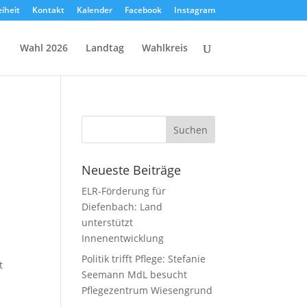
eiheit
Kontakt
Kalender
Facebook
Instagram
Wahl 2026
Landtag
Wahlkreis
Neueste Beiträge
ELR-Förderung für
Diefenbach: Land
unterstützt
Innenentwicklung
Politik trifft Pflege: Stefanie
t
Seemann MdL besucht
Pflegezentrum Wiesengrund