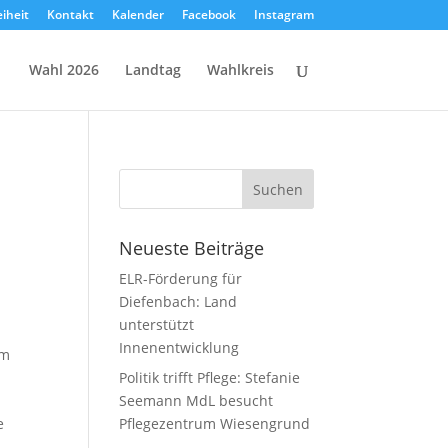
eiheit
Kontakt
Kalender
Facebook
Instagram
Wahl 2026
Landtag
Wahlkreis
Neueste Beiträge
ELR-Förderung für
Diefenbach: Land
unterstützt
Innenentwicklung
mm
Politik trifft Pflege: Stefanie
Seemann MdL besucht
e
Pflegezentrum Wiesengrund