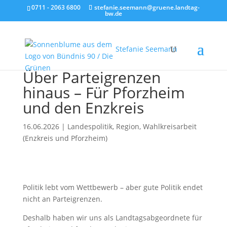
0711 - 2063 6800
stefanie.seemann@gruene.landtag-
bw.de
Stefanie Seemann
Über Parteigrenzen
hinaus – Für Pforzheim
und den Enzkreis
16.06.2026
|
Landespolitik
,
Region
,
Wahlkreisarbeit
(Enzkreis und Pforzheim)
Politik lebt vom Wettbewerb – aber gute Politik endet
nicht an Parteigrenzen.
Deshalb haben wir uns als Landtagsabgeordnete für