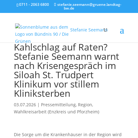
0711 - 2063 6800
stefanie.seemann@gruene.landtag-
bw.de
Stefanie Seemann
Kahlschlag auf Raten?
Stefanie Seemann warnt
nach Krisengespräch im
Siloah St. Trudpert
Klinikum vor stillem
Kliniksterben
03.07.2026
|
Pressemitteilung
,
Region
,
Wahlkreisarbeit (Enzkreis und Pforzheim)
Die Sorge um die Krankenhäuser in der Region wird