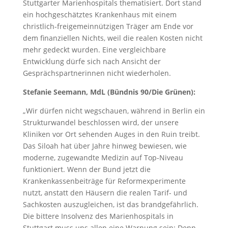
Stuttgarter Marienhospitals thematisiert. Dort stand
ein hochgeschätztes Krankenhaus mit einem
christlich-freigemeinnützigen Träger am Ende vor
dem finanziellen Nichts, weil die realen Kosten nicht
mehr gedeckt wurden. Eine vergleichbare
Entwicklung dürfe sich nach Ansicht der
Gesprächspartnerinnen nicht wiederholen.
Stefanie Seemann, MdL (Bündnis 90/Die Grünen):
„Wir dürfen nicht wegschauen, während in Berlin ein
Strukturwandel beschlossen wird, der unsere
Kliniken vor Ort sehenden Auges in den Ruin treibt.
Das Siloah hat über Jahre hinweg bewiesen, wie
moderne, zugewandte Medizin auf Top-Niveau
funktioniert. Wenn der Bund jetzt die
Krankenkassenbeiträge für Reformexperimente
nutzt, anstatt den Häusern die realen Tarif- und
Sachkosten auszugleichen, ist das brandgefährlich.
Die bittere Insolvenz des Marienhospitals in
Stuttgart muss uns allen eine Warnung sein: Denn