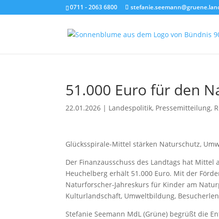
0711 - 2063 6800
stefanie.seemann@gruene.lan
51.000 Euro für den 
22.01.2026
|
Landespolitik
,
Pressemitteilung
,
R
Glücksspirale-Mittel stärken Naturschutz, Um
Der Finanzausschuss des Landtags hat Mittel 
Heuchelberg erhält 51.000 Euro. Mit der Förd
Naturforscher-Jahreskurs für Kinder am Naturp
Kulturlandschaft, Umweltbildung, Besucherle
Stefanie Seemann MdL (Grüne) begrüßt die En