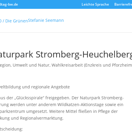
dtag-bw.de
Leichte Sprache
Barrierefr
Stefanie Seemann
Naturpark Stromberg-Heuchelber
egion
,
Umwelt und Natur
,
Wahlkreisarbeit (Enzkreis und Pforzheim
weltbildung und regionale Angebote
aus der „Glücksspirale“ freigegeben. Der Naturpark Stromberg-
erung werden unter anderem Wildkatzen-Aktionstage sowie ein
arkzentrum umgesetzt. Weitere Mittel fließen in Pflege der
nkung und Regionalvermarktung.
tscheidung: