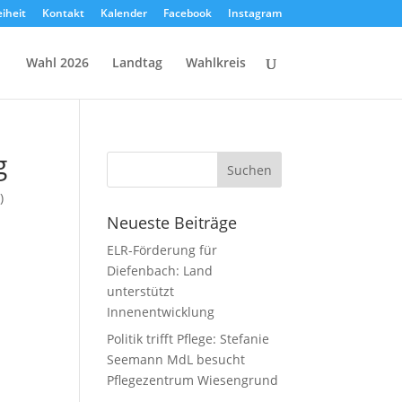
eiheit
Kontakt
Kalender
Facebook
Instagram
Wahl 2026
Landtag
Wahlkreis
g
)
Neueste Beiträge
ELR-Förderung für
Diefenbach: Land
unterstützt
Innenentwicklung
Politik trifft Pflege: Stefanie
Seemann MdL besucht
Pflegezentrum Wiesengrund