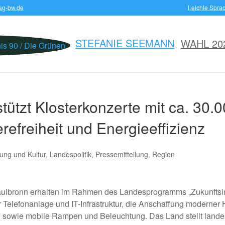
ag-bw.de
Leichte Spra
STEFANIE SEEMANN
WAHL 20
ützt Klosterkonzerte mit ca. 30.0
ierefreiheit und Energieeffizienz
ung und Kultur
,
Landespolitik
,
Pressemitteilung
,
Region
aulbronn erhalten im Rahmen des Landesprogramms „Zukunftsin
 Telefonanlage und IT-Infrastruktur, die Anschaffung moderner H
 sowie mobile Rampen und Beleuchtung. Das Land stellt landes