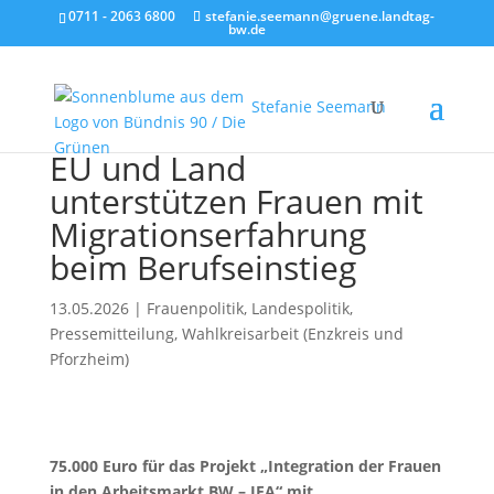
0711 - 2063 6800
stefanie.seemann@gruene.landtag-
bw.de
Stefanie Seemann
EU und Land
unterstützen Frauen mit
Migrationserfahrung
beim Berufseinstieg
13.05.2026
|
Frauenpolitik
,
Landespolitik
,
Pressemitteilung
,
Wahlkreisarbeit (Enzkreis und
Pforzheim)
75.000 Euro für das Projekt „Integration der Frauen
in den Arbeitsmarkt BW – IFA“ mit