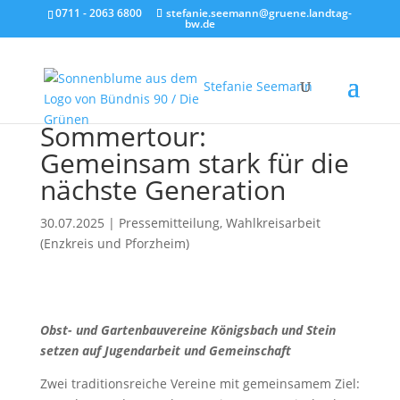
0711 - 2063 6800
stefanie.seemann@gruene.landtag-
bw.de
Stefanie Seemann
Sommertour:
Gemeinsam stark für die
nächste Generation
30.07.2025
|
Pressemitteilung
,
Wahlkreisarbeit
(Enzkreis und Pforzheim)
Obst- und Gartenbauvereine Königsbach und Stein
setzen auf Jugendarbeit und Gemeinschaft
Zwei traditionsreiche Vereine mit gemeinsamem Ziel: