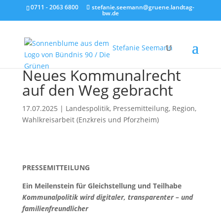
0711 - 2063 6800
stefanie.seemann@gruene.landtag-
bw.de
Stefanie Seemann
Neues Kommunalrecht
auf den Weg gebracht
17.07.2025
|
Landespolitik
,
Pressemitteilung
,
Region
,
Wahlkreisarbeit (Enzkreis und Pforzheim)
PRESSEMITTEILUNG
Ein Meilenstein für Gleichstellung und Teilhabe
Kommunalpolitik wird digitaler, transparenter – und
familienfreundlicher