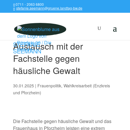
0711 - 2063 6800
stefanie.seemann@gruene.landtag-bw.de
Austausch mit der
STEFANIE
SEEMANN
Fachstelle gegen
häusliche Gewalt
30.01.2025
|
Frauenpolitik
,
Wahlkreisarbeit (Enzkreis
und Pforzheim)
Die Fachstelle gegen häusliche Gewalt und das
Frauenhaus in Pforzheim leisten eine extrem