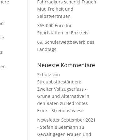
chere
Fahrradkurs schenkt Frauen
Mut, Freiheit und
Selbstvertrauen
nd
365.000 Euro für
Sportstätten im Enzkreis
ie
69. Schülerwettbewerb des
Landtags
ks
Neueste Kommentare
gen
Schutz von
Streuobstbeständen:
Zweiter Vollzugserlass -
Grüne und Alternative in
den Räten
zu
Bedrohtes
Erbe – Streuobstwiese
Newsletter September 2021
- Stefanie Seemann
zu
Gewalt gegen Frauen und