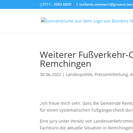
0711 - 2063 6800
stefanie.seemann@gruene.lan
Weiterer Fußverkehr-Ch
Remchingen
30.06.2022
|
Landespolitik
,
Pressemitteilung
,
W
„Ich freue mich sehr, dass die Gemeinde Remc
für einen systematischen Fußgängercheck durc
Eine Jury unter Vorsitz von Landesverkehrsmini
Fachbüro die aktuelle Situation in Remchingen