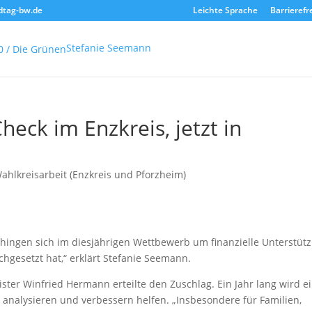
dtag-bw.de
Leichte Sprache
Barrierefr
Stefanie Seemann
eck im Enzkreis, jetzt in
ahlkreisarbeit (Enzkreis und Pforzheim)
hingen sich im diesjährigen Wettbewerb um finanzielle Unterstüt
hgesetzt hat,“ erklärt Stefanie Seemann.
ster Winfried Hermann erteilte den Zuschlag. Ein Jahr lang wird e
 analysieren und verbessern helfen. „Insbesondere für Familien,