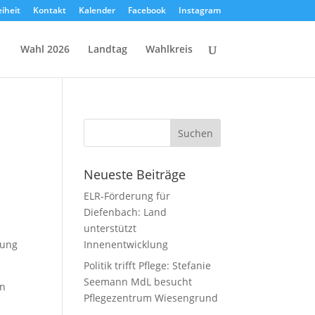
eiheit
Kontakt
Kalender
Facebook
Instagram
Wahl 2026
Landtag
Wahlkreis
Neueste Beiträge
ELR-Förderung für
Diefenbach: Land
unterstützt
zung
Innenentwicklung
Politik trifft Pflege: Stefanie
Seemann MdL besucht
in
Pflegezentrum Wiesengrund