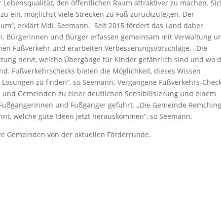
Lebensqualität, den öffentlichen Raum attraktiver zu machen. Si
 ein, möglichst viele Strecken zu Fuß zurückzulegen. Der
m“, erklärt MdL Seemann. Seit 2015 fördert das Land daher
n. Bürgerinnen und Bürger erfassen gemeinsam mit Verwaltung u
hen Fußverkehr und erarbeiten Verbesserungsvorschläge. „Die
ung nervt, welche Übergänge für Kinder gefährlich sind und wo d
ind. Fußverkehrschecks bieten die Möglichkeit, dieses Wissen
 Lösungen zu finden“, so Seemann. Vergangene Fußverkehrs-Chec
n und Gemeinden zu einer deutlichen Sensibilisierung und einem
r Fußgängerinnen und Fußgänger geführt. „Die Gemeinde Remchin
pannt, welche gute Ideen jetzt herauskommen“, so Seemann.
re Gemeinden von der aktuellen Förderrunde.