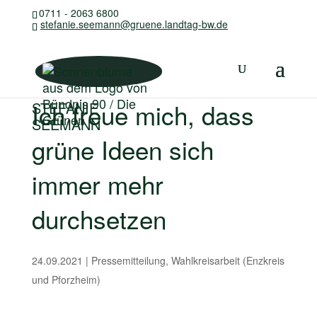
0711 - 2063 6800
stefanie.seemann@gruene.landtag-bw.de
Ich freue mich, dass
STEFANIE
SEEMANN
grüne Ideen sich
immer mehr
durchsetzen
24.09.2021
|
Pressemitteilung
,
Wahlkreisarbeit (Enzkreis
und Pforzheim)