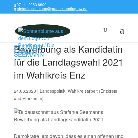
0711 - 2063 6800
stefanie.seemann@gruene.landtag-bw.de
Bewerbung als Kandidatin
STEFANIE
SEEMANN
für die Landtagswahl 2021
im Wahlkreis Enz
24.06.2020
|
Landespolitik
,
Wahlkreisarbeit (Enzkreis
und Pforzheim)
Demokratie lebt davon, dass es einen offenen und