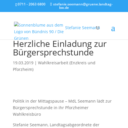
0711 - 2063 6800
stefanie.seemann@gruene.landtag-
bw.de
Stefanie Seemann
Herzliche Einladung zur
Bürgersprechstunde
19.03.2019
|
Wahlkreisarbeit (Enzkreis und
Pforzheim)
Politik in der Mittagspause – MdL Seemann lädt zur
Bürgersprechstunde in ihr Pforzheimer
Wahlkreisbüro
Stefanie Seemann, Landtagsabgeordnete der