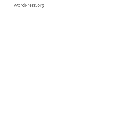
WordPress.org
Fußzeile
Hilfreiche Links
Kontakt
Ihr Kontakt zu mir
Mitglied werden
Newsletter