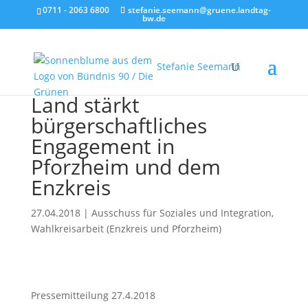
0711 - 2063 6800
stefanie.seemann@gruene.landtag-
bw.de
Stefanie Seemann
Land stärkt
bürgerschaftliches
Engagement in
Pforzheim und dem
Enzkreis
27.04.2018
|
Ausschuss für Soziales und Integration
,
Wahlkreisarbeit (Enzkreis und Pforzheim)
Pressemitteilung 27.4.2018