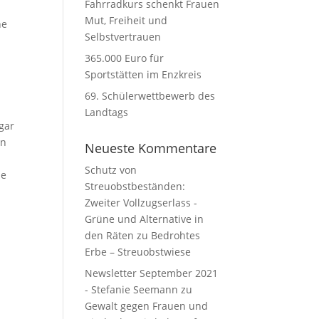
Fahrradkurs schenkt Frauen
Mut, Freiheit und
he
Selbstvertrauen
365.000 Euro für
Sportstätten im Enzkreis
69. Schülerwettbewerb des
Landtags
gar
en
Neueste Kommentare
Schutz von
le
Streuobstbeständen:
Zweiter Vollzugserlass -
Grüne und Alternative in
den Räten
zu
Bedrohtes
Erbe – Streuobstwiese
Newsletter September 2021
- Stefanie Seemann
zu
Gewalt gegen Frauen und