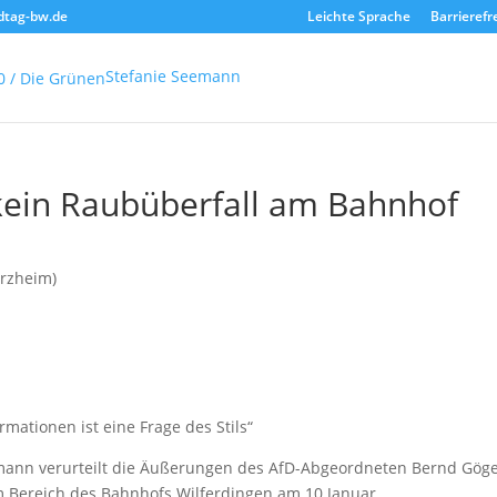
dtag-bw.de
Leichte Sprache
Barrierefr
Stefanie Seemann
r kein Raubüberfall am Bahnhof
orzheim)
mationen ist eine Frage des Stils“
mann verurteilt die Äußerungen des AfD-Abgeordneten Bernd Göge
m Bereich des Bahnhofs Wilferdingen am 10 Januar.