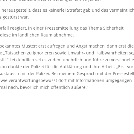
herausgestellt, dass es keinerlei Straftat gab und das vermeintlic
 gestürzt war.
rfall reagiert, in einer Pressemitteilung das Thema Sicherheit
b diese im ländlichen Raum abnehme.
n bekanntes Muster: erst aufregen und Angst machen, dann erst die
u: „Tatsachen zu ignorieren sowie Unwahr- und Halbwahrheiten so
kstil.“ Letztendlich sei es zudem unehrlich und führe zu vorschnell
n dankte der Polizei für die Aufklärung und ihre Arbeit. „Erst vor
ustausch mit der Polizei. Bei meinem Gespräch mit der Pressestel
h, wie verantwortungsbewusst dort mit Informationen umgegangen
tmal nach, bevor ich mich öffentlich äußere.“