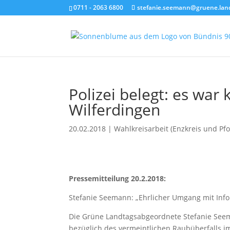
0711 - 2063 6800
stefanie.seemann@gruene.lan
Polizei belegt: es wa
Wilferdingen
20.02.2018
|
Wahlkreisarbeit (Enzkreis und Pf
Pressemitteilung 20.2.2018:
Stefanie Seemann: „Ehrlicher Umgang mit Infor
Die Grüne Landtagsabgeordnete Stefanie See
bezüglich des vermeintlichen Raubüberfalls i