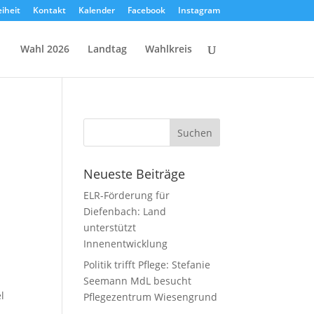
eiheit
Kontakt
Kalender
Facebook
Instagram
Wahl 2026
Landtag
Wahlkreis
Neueste Beiträge
ELR-Förderung für
Diefenbach: Land
unterstützt
Innenentwicklung
Politik trifft Pflege: Stefanie
Seemann MdL besucht
l
Pflegezentrum Wiesengrund