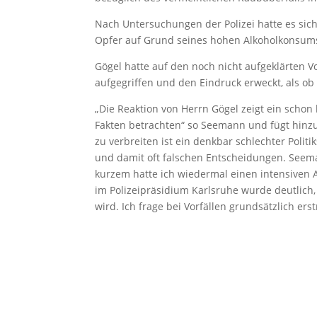
Nach Untersuchungen der Polizei hatte es sich 
Opfer auf Grund seines hohen Alkoholkonsums
Gögel hatte auf den noch nicht aufgeklärten Vo
aufgegriffen und den Eindruck erweckt, als o
„Die Reaktion von Herrn Gögel zeigt ein scho
Fakten betrachten“ so Seemann und fügt hinz
zu verbreiten ist ein denkbar schlechter Politi
und damit oft falschen Entscheidungen. Seeman
kurzem hatte ich wiedermal einen intensiven A
im Polizeipräsidium Karlsruhe wurde deutlic
wird. Ich frage bei Vorfällen grundsätzlich ers