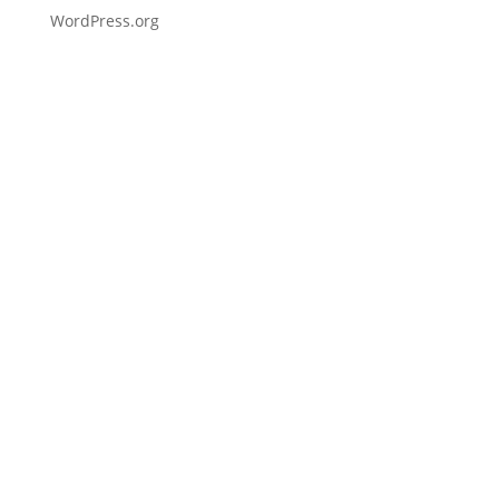
WordPress.org
Fußzeile
Hilfreiche Links
Kontakt
Ihr Kontakt zu mir
Mitglied werden
Newsletter