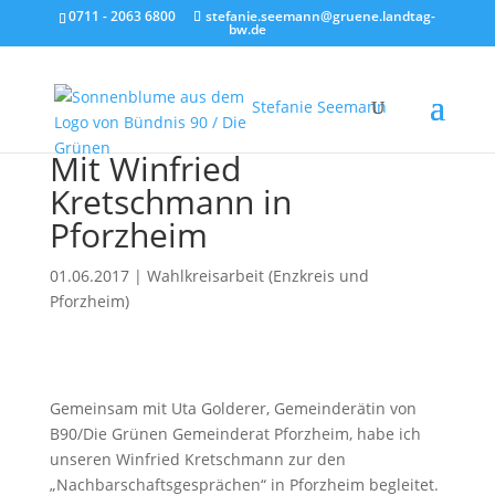
0711 - 2063 6800
stefanie.seemann@gruene.landtag-
bw.de
Stefanie Seemann
Mit Winfried
Kretschmann in
Pforzheim
01.06.2017
|
Wahlkreisarbeit (Enzkreis und
Pforzheim)
Gemeinsam mit Uta Golderer,
Gemeinderätin von
B90/Die Grünen Gemeinderat Pforzheim, habe ich
unseren Winfried Kretschmann zur den
„Nachbarschaftsgesprächen“ in Pforzheim begleitet.