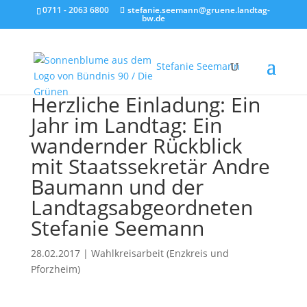
0711 - 2063 6800
stefanie.seemann@gruene.landtag-
bw.de
Stefanie Seemann
Herzliche Einladung: Ein
Jahr im Landtag: Ein
wandernder Rückblick
mit Staatssekretär Andre
Baumann und der
Landtagsabgeordneten
Stefanie Seemann
28.02.2017
|
Wahlkreisarbeit (Enzkreis und
Pforzheim)