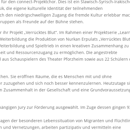
für den connect-Projektchor. Dies ist ein Slawisch-Syrisch-Irakisch
sik, die eigene kulturelle Identität der teilnehmenden
rch den niedrigschwelligen Zugang die fremde Kultur erlebbar ma
 Gruppen als Freunde auf der Bühne stehen.
 ihr Projekt „Verrücktes Blut“. Im Rahmen einer Projektserie „Learn
 Weiterbildung die Produktion von Nurkan Erpulats „Verrücktes Blut
, Weiterbildung und Spieltrieb in einen kreativen Zusammenhang zu
eit und Ressourcenzugang zu ermöglichen. Die angestrebte
 aus Schauspielern des Theater Pforzheim sowie aus 22 Schülern 
hen. Sie eröffnen Räume, die es Menschen mit und ohne
der zuzugehen und sich noch besser kennenzulernen. Heutzutage s
en Zusammenhalt in der Gesellschaft und eine Grundvoraussetzung
hängigen Jury zur Förderung ausgewählt. Im Zuge dessen gingen 9
ragen der besonderen Lebenssituation von Migranten und Flüchtl
 und Vernetzungen, arbeiten partizipativ und vermitteln eine