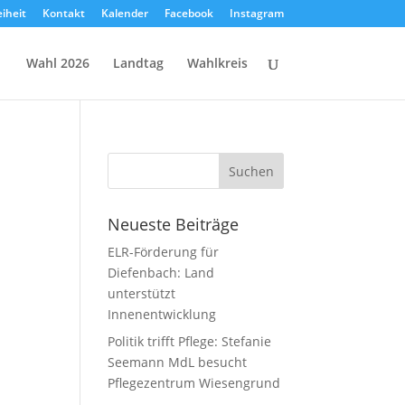
eiheit
Kontakt
Kalender
Facebook
Instagram
Wahl 2026
Landtag
Wahlkreis
Neueste Beiträge
ELR-Förderung für
Diefenbach: Land
unterstützt
m
Innenentwicklung
Politik trifft Pflege: Stefanie
Seemann MdL besucht
Pflegezentrum Wiesengrund