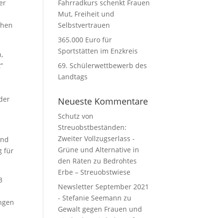
er
Fahrradkurs schenkt Frauen
Mut, Freiheit und
chen
Selbstvertrauen
365.000 Euro für
Sportstätten im Enzkreis
,
“
69. Schülerwettbewerb des
Landtags
der
Neueste Kommentare
Schutz von
Streuobstbeständen:
Zweiter Vollzugserlass -
ind
Grüne und Alternative in
 für
den Räten
zu
Bedrohtes
Erbe – Streuobstwiese
3
Newsletter September 2021
- Stefanie Seemann
zu
ingen
Gewalt gegen Frauen und