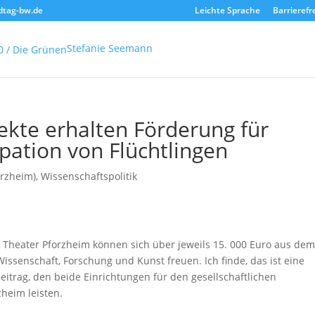
dtag-bw.de
Leichte Sprache
Barrierefr
Stefanie Seemann
ekte erhalten Förderung für
ipation von Flüchtlingen
orzheim)
,
Wissenschaftspolitik
 Theater Pforzheim können sich über jeweils 15. 000 Euro aus de
issenschaft, Forschung und Kunst freuen. Ich finde, das ist eine
itrag, den beide Einrichtungen für den gesellschaftlichen
heim leisten.