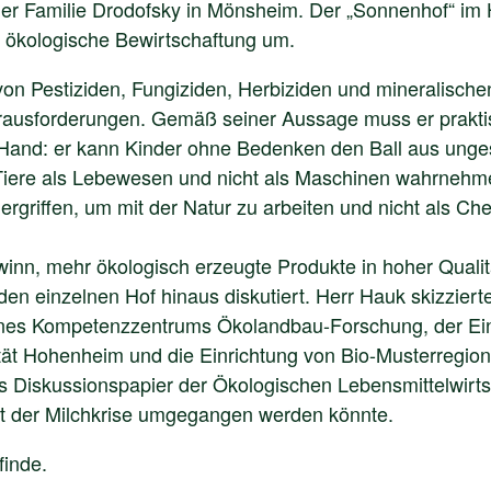
er Familie Drodofsky in Mönsheim. Der „Sonnenhof“ im
auf ökologische Bewirtschaftung um.
von Pestiziden, Fungiziden, Herbiziden und mineralische
ausforderungen. Gemäß seiner Aussage muss er praktis
der Hand: er kann Kinder ohne Bedenken den Ball aus unge
 Tiere als Lebewesen und nicht als Maschinen wahrnehm
 ergriffen, um mit der Natur zu arbeiten und nicht als C
ewinn, mehr ökologisch erzeugte Produkte in hoher Qual
en einzelnen Hof hinaus diskutiert. Herr Hauk skizziert
ines Kompetenzzentrums Ökolandbau-Forschung, der Einr
ät Hohenheim und die Einrichtung von Bio-Musterregione
es Diskussionspapier der Ökologischen Lebensmittelwirt
it der Milchkrise umgegangen werden könnte.
finde.