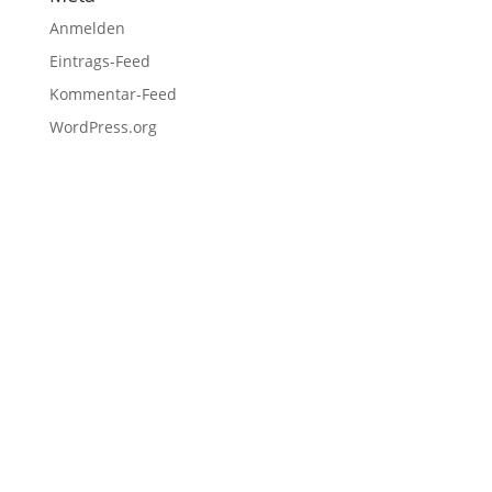
Anmelden
Eintrags-Feed
Kommentar-Feed
WordPress.org
Fußzeile
Hilfreiche Links
Kontakt
Ihr Kontakt zu mir