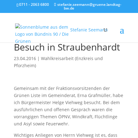
0711 - 2063 6800
stefanie.seemann@gruene.landtag-
bw.de
Stefanie Seemann
Besuch in Straubenhardt
23.04.2016
|
Wahlkreisarbeit (Enzkreis und
Pforzheim)
Gemeinsam mit der Fraktionsvorsitzenden der
Grünen Liste im Gemeinderat, Erna Grafmüller, habe
ich Bürgermeister Helge Viehweg besucht. Bei dem
ausführlichen und offenen Gespräch waren die
vorrangigen Themen ÖPNV, Windkraft, Flüchtlinge
und Asyl sowie Feuerwehr.
Wichtiges Anliegen von Herrn Viehweg ist es, dass