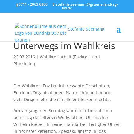
0711 - 2063 6800
stefanie.seemann@gruene.landtag-
bw.de
Stefanie Seemann
Unterwegs im Wahlkreis
26.03.2016
|
Wahlkreisarbeit (Enzkreis und
Pforzheim)
Der Wahlkreis Enz hat interessante Ortschaften,
Betriebe, Organisationen, Naturschönheiten und
viele Dinge mehr, die ich alle entdecken möchte.
Am vergangenen Sonntag war ich in Tiefenbronn
beim Tag der offenen Werkstatt bei Uhrmacher
Wilhelm Rieber. In reiner Handarbeit fertigt er Uhren
in höchster Pefektion. Spektakulär ist z. B. das