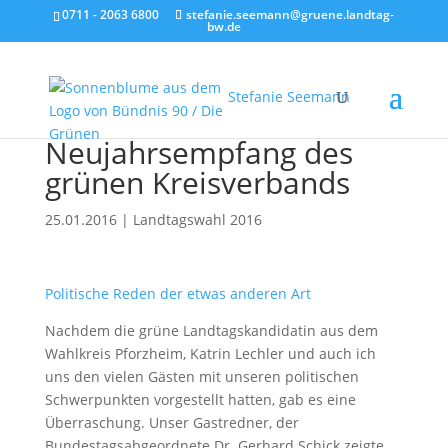
0711 - 2063 6800
stefanie.seemann@gruene.landtag-
bw.de
Stefanie Seemann
Neujahrsempfang des
grünen Kreisverbands
25.01.2016
|
Landtagswahl 2016
Politische Reden der etwas anderen Art
Nachdem die grüne Landtagskandidatin aus dem
Wahlkreis Pforzheim, Katrin Lechler und auch ich
uns den vielen Gästen mit unseren politischen
Schwerpunkten vorgestellt hatten, gab es eine
Überraschung. Unser Gastredner, der
Bundestagsabgeordnete Dr. Gerhard Schick zeigte